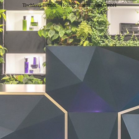
Tischlerei Berndt
Holztec Innenausbau GmbH