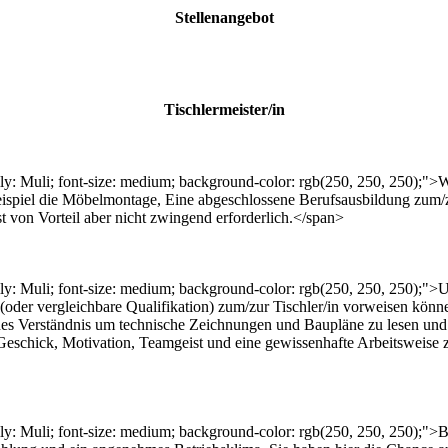
Stellenangebot
Tischlermeister/in
ily: Muli; font-size: medium; background-color: rgb(250, 250, 250);">Wi
eispiel die Möbelmontage, Eine abgeschlossene Berufsausbildung zum/zu
t von Vorteil aber nicht zwingend erforderlich.</span>
ly: Muli; font-size: medium; background-color: rgb(250, 250, 250);">Uns
(oder vergleichbare Qualifikation) zum/zur Tischler/in vorweisen kön
hes Verständnis um technische Zeichnungen und Baupläne zu lesen und 
eschick, Motivation, Teamgeist und eine gewissenhafte Arbeitsweise ze
ily: Muli; font-size: medium; background-color: rgb(250, 250, 250);">Bei