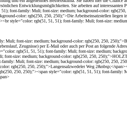
ahlung und ein angenehmes Betriebsklima. Sie haben hier die Chance auf
rsönlichen Entwicklungsmöglichkeiten. Sie arbeiten auf interessanten
 51); font-family: Muli; font-size: medium; background-color: rgb(250, 
ckground-color: rgb(250, 250, 250);">Die Arbeitseinsatzstellen liegen i
br style="color: rgb(51, 51, 51); font-family: Muli; font-size: mediu
mily: Muli; font-size: medium; background-color: rgb(250, 250, 250);">
ebenslauf, Zeugnisse) per E-Mail oder auch per Post an folgende Adres
color: rgb(51, 51, 51); font-family: Muli; font-size: medium; backgro
ly: Muli; font-size: medium; background-color: rgb(250, 250, 25
t-family: Muli; font-size: medium; background-color: rgb(250, 250, 250)
color: rgb(250, 250, 250);">Langensalzwedeler Weg 2&nbsp;</span><br 
b(250, 250, 250);"><span style="color: rgb(51, 51, 51); font-family: M
span>