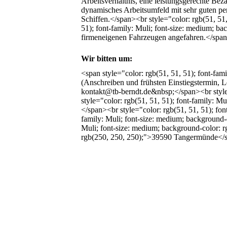
Arbeitsverhältnis, eine leistungsgerechte Bez
dynamisches Arbeitsumfeld mit sehr guten pe
Schiffen.</span><br style="color: rgb(51, 51,
51); font-family: Muli; font-size: medium; ba
firmeneigenen Fahrzeugen angefahren.</span><
Wir bitten um:
<span style="color: rgb(51, 51, 51); font-fa
(Anschreiben und frühsten Einstiegstermin, L
kontakt@tb-berndt.de&nbsp;</span><br style="
style="color: rgb(51, 51, 51); font-fami
</span><br style="color: rgb(51, 51, 51); fon
family: Muli; font-size: medium; background-
Muli; font-size: medium; background-color: rg
rgb(250, 250, 250);">39590 Tangermünde</