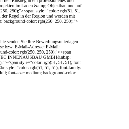
 den Einstieg in ein professionelles und 
 Projekten im Laden &amp; Objektbau und auf 
250, 250);"><span style="color: rgb(51, 51, 
n der Regel in der Region und werden mit 
m; background-color: rgb(250, 250, 250);">
Bitte senden Sie Ihre Bewerbungsunterlagen 
se bzw. E-Mail-Adresse: E-Mail: 
und-color: rgb(250, 250, 250);"><span 
0);">HOLZTEC INNENAUSBAU GMBH&nbsp;
;"><span style="color: rgb(51, 51, 51); font-
style="color: rgb(51, 51, 51); font-family: 
uli; font-size: medium; background-color: 