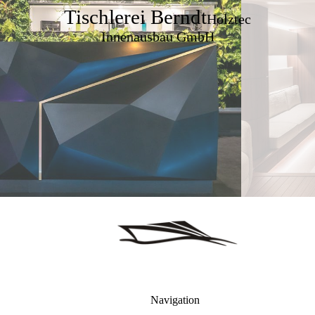
Tischlerei Berndt
Holztec
Innenausbau GmbH
Navigation